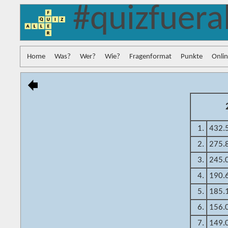
#quizfuera
Home
Was?
Wer?
Wie?
Fragenformat
Punkte
Onli
1.
432.
2.
275.
3.
245.
4.
190.
5.
185.
6.
156.
7.
149.