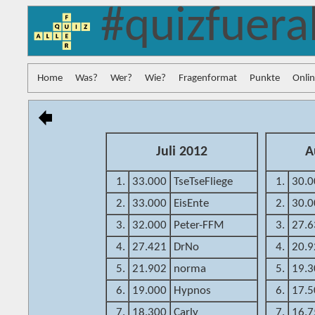
#quizfuera
Home
Was?
Wer?
Wie?
Fragenformat
Punkte
Onli
Juli 2012
A
1.
33.000
TseTseFliege
1.
30.0
2.
33.000
EisEnte
2.
30.0
3.
32.000
Peter-FFM
3.
27.6
4.
27.421
DrNo
4.
20.9
5.
21.902
norma
5.
19.3
6.
19.000
Hypnos
6.
17.5
7.
18.300
Carly
7.
16.7