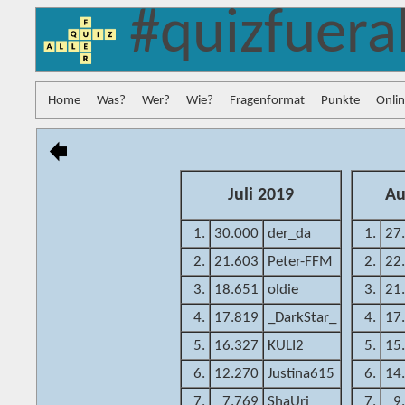
#quizfuera
Home
Was?
Wer?
Wie?
Fragenformat
Punkte
Onli
Juli 2019
Au
1.
30.000
der_da
1.
27
2.
21.603
Peter-FFM
2.
22
3.
18.651
oldie
3.
21
4.
17.819
_DarkStar_
4.
17
5.
16.327
KULI2
5.
15
6.
12.270
Justina615
6.
14
7.
7.769
ShaUri
7.
9