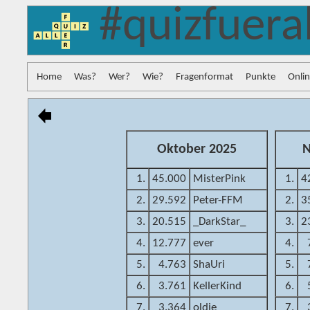
#quizfuera
Home
Was?
Wer?
Wie?
Fragenformat
Punkte
Onli
Oktober 2025
N
1.
45.000
MisterPink
1.
4
2.
29.592
Peter-FFM
2.
3
3.
20.515
_DarkStar_
3.
2
4.
12.777
ever
4.
5.
4.763
ShaUri
5.
6.
3.761
KellerKind
6.
7.
3.364
oldie
7.